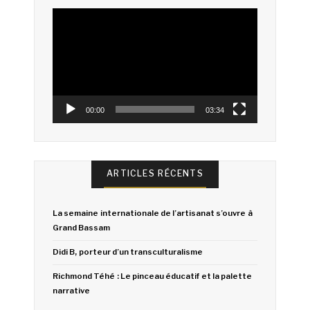
Lecteur
vidéo
00:00
03:34
ARTICLES RÉCENTS
La semaine internationale de l’artisanat s’ouvre à
Grand Bassam
Didi B, porteur d’un transculturalisme
Richmond Téhé : Le pinceau éducatif et la palette
narrative