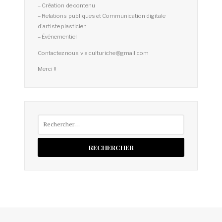
– Création de contenu
– Relations publiques et Communication digitale
d’artiste plasticien
– Événementiel
Contactez nous via culturiche@gmail.com
Merci !!
Rechercher :