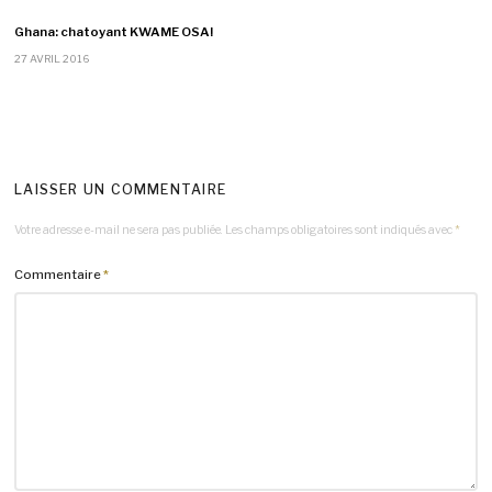
Ghana: chatoyant KWAME OSA!
27 AVRIL 2016
LAISSER UN COMMENTAIRE
Votre adresse e-mail ne sera pas publiée.
Les champs obligatoires sont indiqués avec
*
Commentaire
*