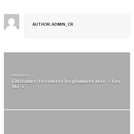
AUTHOR: ADMIN_CR
Navigation
de
PREVIOUS
l’article
Littérature: Découvrez les pionniers avec » Les
Mo’ «