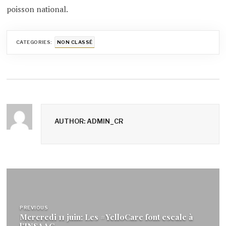
poisson national.
CATEGORIES:
NON CLASSÉ
AUTHOR: ADMIN_CR
Navigation
de
PREVIOUS
l’article
Mercredi 11 juin: Les #YelloCare font escale à
l’INSAAC.