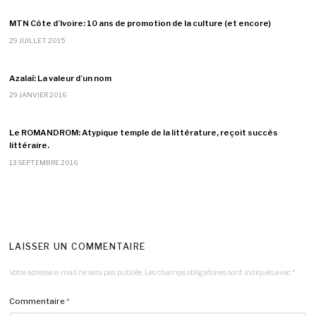
MTN Côte d’Ivoire: 10 ans de promotion de la culture (et encore)
29 JUILLET 2015
Azalaï: La valeur d’un nom
29 JANVIER 2016
Le ROMANDROM: Atypique temple de la littérature, reçoit succès
littéraire.
13 SEPTEMBRE 2016
LAISSER UN COMMENTAIRE
Votre adresse e-mail ne sera pas publiée.
Les champs obligatoires sont indiqués avec
*
Commentaire
*