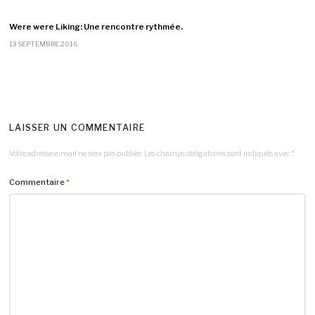
Were were Liking: Une rencontre rythmée.
13 SEPTEMBRE 2016
LAISSER UN COMMENTAIRE
Votre adresse e-mail ne sera pas publiée.
Les champs obligatoires sont indiqués avec
*
Commentaire
*