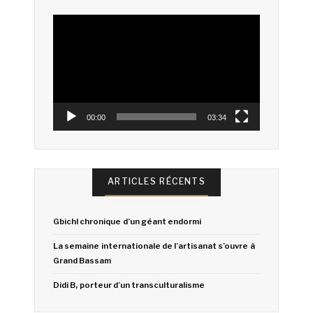
Lecteur
vidéo
00:00
03:34
ARTICLES RÉCENTS
Gbich! chronique d’un géant endormi
La semaine internationale de l’artisanat s’ouvre à
Grand Bassam
Didi B, porteur d’un transculturalisme