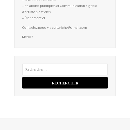
– Relations publiques et Communication digitale
d’artiste plasticien
– Événementiel
Contactez nous via culturiche@gmail.com
Merci !!
Rechercher :