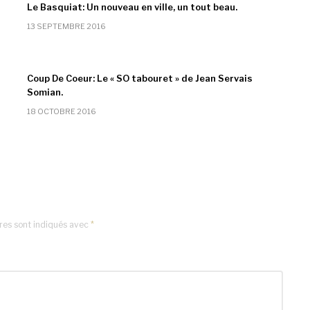
Le Basquiat: Un nouveau en ville, un tout beau.
13 SEPTEMBRE 2016
Coup De Coeur: Le « SO tabouret » de Jean Servais
Somian.
18 OCTOBRE 2016
res sont indiqués avec
*