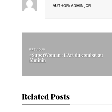
AUTHOR: ADMIN_CR
Navigation
de
PREVIOUS
#SuperWoman : L’Art du combat au
l’article
féminin
Related Posts