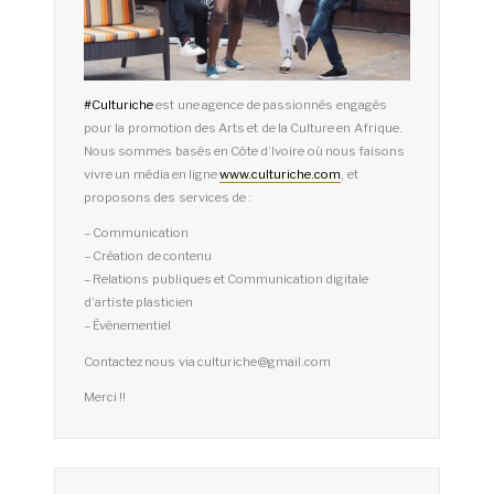
#
Culturiche
est une agence de passionnés engagés
pour la promotion des Arts et de la Culture en Afrique.
Nous sommes basés en Côte d’Ivoire où nous faisons
vivre un média en ligne
www.culturiche.com
, et
proposons des services de :
– Communication
– Création de contenu
– Relations publiques et Communication digitale
d’artiste plasticien
– Événementiel
Contactez nous via culturiche@gmail.com
Merci !!