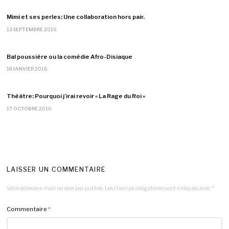
Mimi et ses perles: Une collaboration hors pair.
13 SEPTEMBRE 2016
Bal poussière ou la comédie Afro-Disiaque
18 JANVIER 2016
Théâtre: Pourquoi j’irai revoir « La Rage du Roi »
17 OCTOBRE 2016
LAISSER UN COMMENTAIRE
Votre adresse e-mail ne sera pas publiée.
Les champs obligatoires sont indiqués avec
*
Commentaire
*