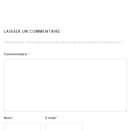
LAISSER UN COMMENTAIRE
Votre adresse e-mail ne sera pas publiée.
Les champs obligatoires sont indiqués avec
*
Commentaire
*
Nom
*
E-mail
*