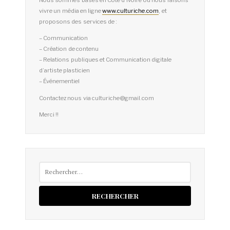
vivre un média en ligne
www.culturiche.com
, et
proposons des services de :
– Communication
– Création de contenu
– Relations publiques et Communication digitale
d’artiste plasticien
– Événementiel
Contactez nous via culturiche@gmail.com
Merci !!
Rechercher :