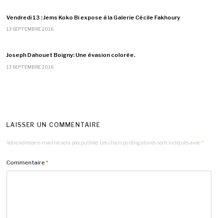
Vendredi 13 : Jems Koko Bi expose à la Galerie Cécile Fakhoury
13 SEPTEMBRE 2016
Joseph Dahouet Boigny: Une évasion colorée.
13 SEPTEMBRE 2016
LAISSER UN COMMENTAIRE
Votre adresse e-mail ne sera pas publiée.
Les champs obligatoires sont indiqués avec
*
Commentaire
*