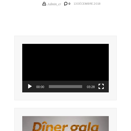
Admin_cr
0
13 DÉCEMBRE 2018
Lecteur
vidéo
00:00
03:28