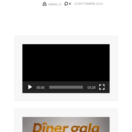
Admin_cr
0
13 SEPTEMBRE 2016
Lecteur
vidéo
00:00
03:28