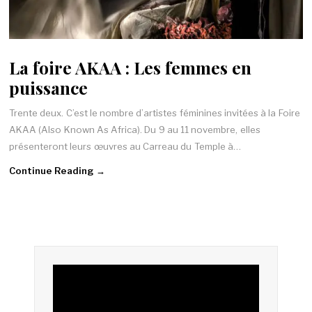
La foire AKAA : Les femmes en
puissance
Trente deux. C’est le nombre d’artistes féminines invitées à la Foire
AKAA (Also Known As Africa). Du 9 au 11 novembre, elles
présenteront leurs œuvres au Carreau du Temple à…
Continue Reading →
Lecteur
vidéo