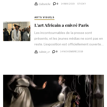
Culturiche
0
14 MAI 2019
STICKY
ARTS VISUELS
L’art Africain a enivré Paris
Les incontournables de la presse sont
présents, et les jeunes médias ne sont pas en
reste. L’exposition est officiellement ouverte…
Admin_cr
0
14 NOVEMBRE 2018