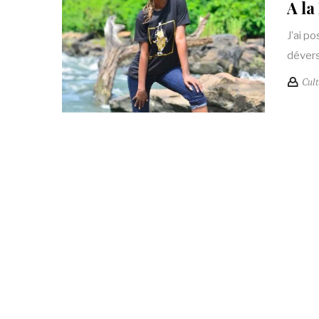
A la
J’ai p
dévers
Cult