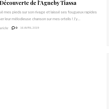
 Découverte de l’Agneby Tiassa
osé mes pieds sur son rivage et laissé ses fougueux rapides
er leur mélodieuse chanson sur mes orteils ! J’y…
uriche
0
16 AVRIL 2019