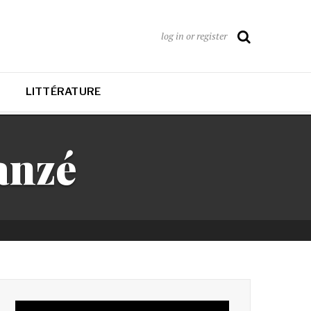
log in or register
LITTÉRATURE
anzé
Lecteur