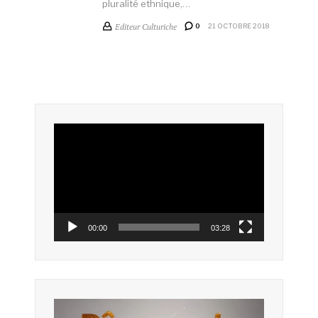
pluralité ethnique,…
Editeur Culturiche
0
21 OCTOBRE 2018
Lecteur
vidéo
00:00
03:28