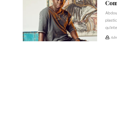
Com
Abdoul
plastic
qu’inte
Adm