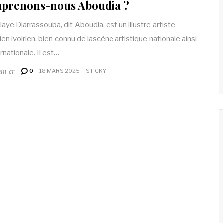
prenons-nous Aboudia ?
aye Diarrassouba, dit Aboudia, est un illustre artiste
ien ivoirien, bien connu de lascène artistique nationale ainsi
rnationale. Il est…
in_cr
0
18 MARS 2025
STICKY