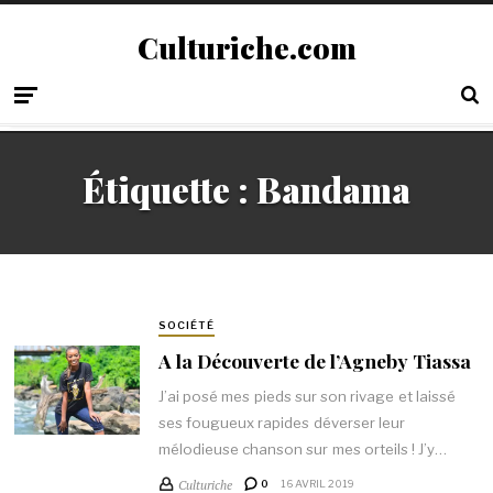
Culturiche.com
Étiquette :
Bandama
SOCIÉTÉ
A la Découverte de l’Agneby Tiassa
J’ai posé mes pieds sur son rivage et laissé
ses fougueux rapides déverser leur
mélodieuse chanson sur mes orteils ! J’y…
Culturiche
0
16 AVRIL 2019