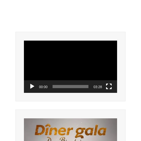
Lecteur
vidéo
00:00
03:28