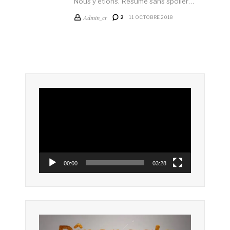
Nous y étions. Résumé sans spoiler…
Admin_cr
2
11 OCTOBRE 2018
Lecteur
vidéo
00:00
03:28