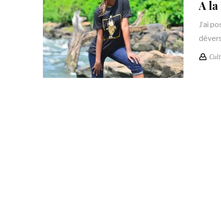
A la
J’ai p
dévers
Cult