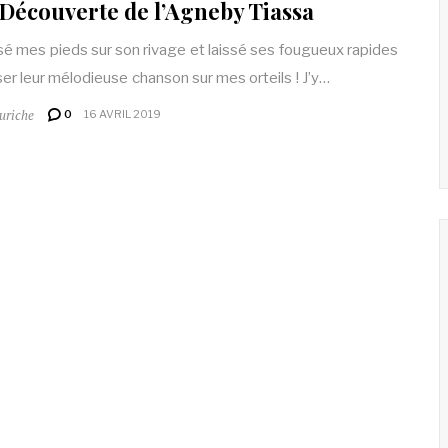
 Découverte de l’Agneby Tiassa
osé mes pieds sur son rivage et laissé ses fougueux rapides
er leur mélodieuse chanson sur mes orteils ! J’y…
uriche
0
16 AVRIL 2019