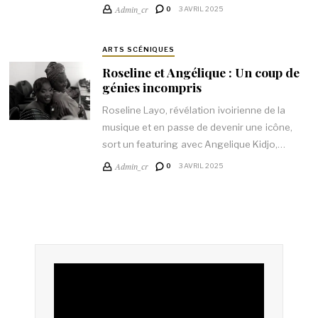
Admin_cr
0
3 AVRIL 2025
ARTS SCÉNIQUES
Roseline et Angélique : Un coup de
génies incompris
Roseline Layo, révélation ivoirienne de la
musique et en passe de devenir une icône,
sort un featuring avec Angelique Kidjo,…
Admin_cr
0
3 AVRIL 2025
Lecteur
vidéo