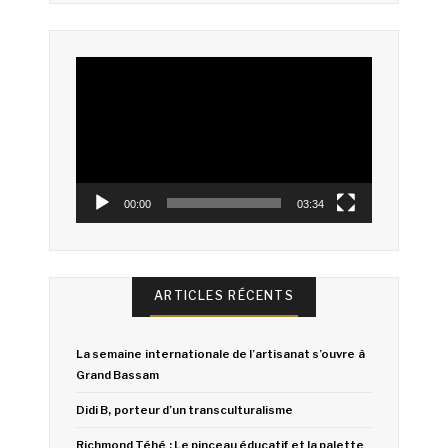
Lecteur
vidéo
00:00
03:34
ARTICLES RÉCENTS
La semaine internationale de l’artisanat s’ouvre à
Grand Bassam
Didi B, porteur d’un transculturalisme
Richmond Téhé : Le pinceau éducatif et la palette