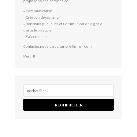
proposons des services de :
– Communication
– Création de contenu
– Relations publiques et Communication digitale
d’artiste plasticien
– Événementiel
Contactez nous via culturiche@gmail.com
Merci !!
Rechercher :