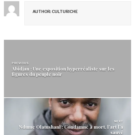
AUTHOR: CULTURICHE
Navigation
de
PREVIOUS
l’article
Abidjan : Une exposition hyperréaliste sur les
figures du peuple noir
NEXT
Ndume Olatushani : Condamné à mort, l’art l’a
sauvé