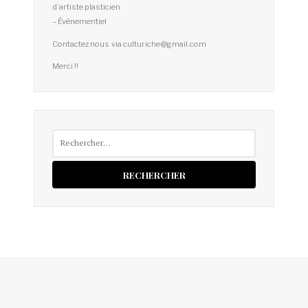
d’artiste plasticien
– Événementiel
Contactez nous via culturiche@gmail.com
Merci !!
Rechercher :