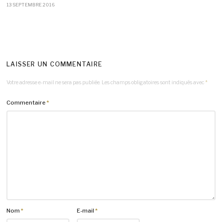
13 SEPTEMBRE 2016
LAISSER UN COMMENTAIRE
Votre adresse e-mail ne sera pas publiée.
Les champs obligatoires sont indiqués avec
*
Commentaire
*
Nom
*
E-mail
*