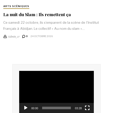
ARTS SCÉNIQUES
La nuit du Slam : Ils remettent ça
Ce samedi 22 octobre, ils s’emparent de la scène de l’Institut
Français à Abidjan. Le collectif « Au nom du slam »…
Admin_cr
0
24 OCTOBRE 2016
Lecteur
vidéo
00:00
03:28