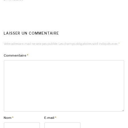
LAISSER UN COMMENTAIRE
Votre adresse e-mail ne sera pas publiée.
Les champs obligatoires sont indiqués avec
*
Commentaire
*
Nom
*
E-mail
*