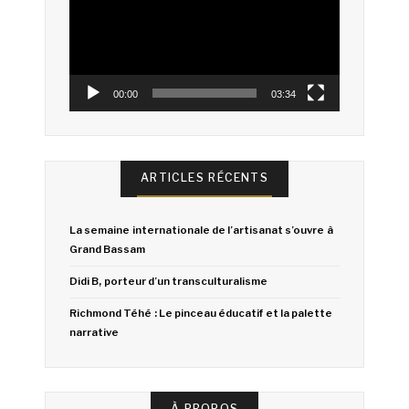
00:00
03:34
ARTICLES RÉCENTS
La semaine internationale de l’artisanat s’ouvre à
Grand Bassam
Didi B, porteur d’un transculturalisme
Richmond Téhé : Le pinceau éducatif et la palette
narrative
À PROPOS