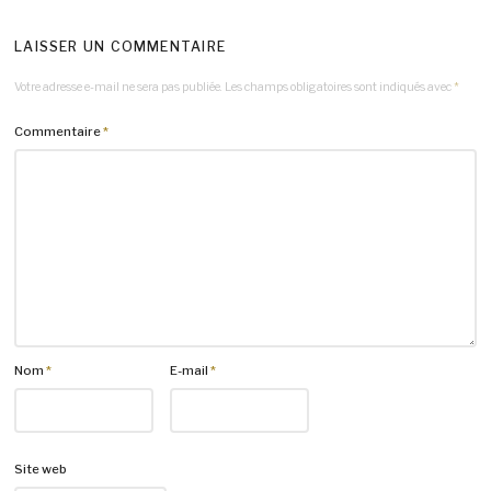
LAISSER UN COMMENTAIRE
Votre adresse e-mail ne sera pas publiée.
Les champs obligatoires sont indiqués avec
*
Commentaire
*
Nom
*
E-mail
*
Site web