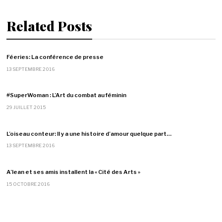
Related Posts
Féeries: La conférence de presse
13 SEPTEMBRE 2016
#SuperWoman : L’Art du combat au féminin
29 JUILLET 2015
L’oiseau conteur: Il y a une histoire d’amour quelque part…
13 SEPTEMBRE 2016
A’lean et ses amis installent la « Cité des Arts »
15 OCTOBRE 2016