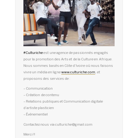
#
Culturiche
est une agence de passionnés engagés
pour la promotion des Arts et de la Culture en Afrique.
Nous sommes basés en Côte d’Ivoire où nous faisons
vivre un média en ligne
www.culturiche.com
, et
proposons des services de :
– Communication
– Création de contenu
– Relations publiques et Communication digitale
d’artiste plasticien
– Événementiel
Contactez nous via culturiche@gmail.com
Merci !!