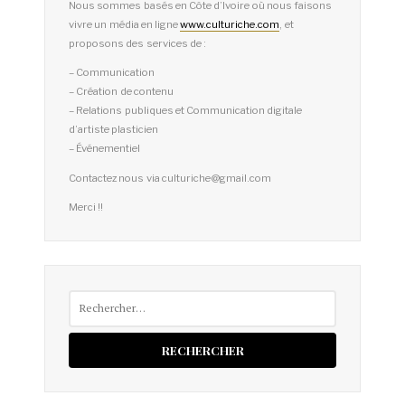
Nous sommes basés en Côte d’Ivoire où nous faisons
vivre un média en ligne
www.culturiche.com
, et
proposons des services de :
– Communication
– Création de contenu
– Relations publiques et Communication digitale
d’artiste plasticien
– Événementiel
Contactez nous via culturiche@gmail.com
Merci !!
Rechercher :