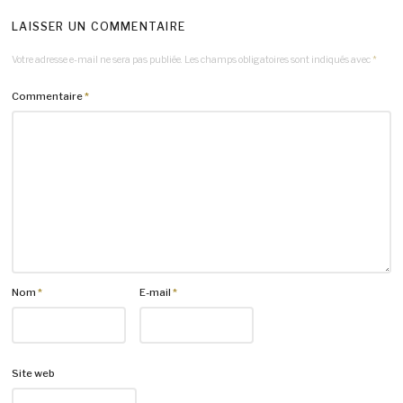
LAISSER UN COMMENTAIRE
Votre adresse e-mail ne sera pas publiée.
Les champs obligatoires sont indiqués avec
*
Commentaire
*
Nom
*
E-mail
*
Site web