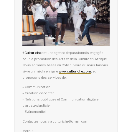
#
Culturiche
est une agence de passionnés engagés
pour la promotion des Arts et de la Culture en Afrique.
Nous sommes basés en Côte d’Ivoire où nous faisons
vivre un média en ligne
www.culturiche.com
, et
proposons des services de :
– Communication
– Création de contenu
– Relations publiques et Communication digitale
d’artiste plasticien
– Événementiel
Contactez nous via culturiche@gmail.com
Merci !!