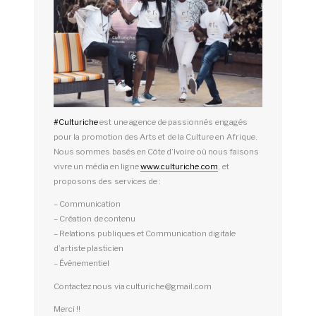
#
Culturiche
est une agence de passionnés engagés
pour la promotion des Arts et de la Culture en Afrique.
Nous sommes basés en Côte d’Ivoire où nous faisons
vivre un média en ligne
www.culturiche.com
, et
proposons des services de :
– Communication
– Création de contenu
– Relations publiques et Communication digitale
d’artiste plasticien
– Événementiel
Contactez nous via culturiche@gmail.com
Merci !!