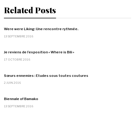
Related Posts
Were were Liking: Une rencontre rythmée.
13 SEPTEMBRE 2016
Je reviens de l’exposition « Where is Bili »
17 OCTOBRE 2016
Sœurs ennemies : Etudes sous toutes coutures
2 JUIN 2016
Biennale of Bamako
13 SEPTEMBRE 2016