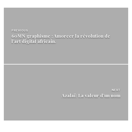
Navigation
de
PREVIOUS
l’article
60MN graphisme : Amorcer la révolution de
l’art digital africain.
NEXT
Azalaï: La valeur d’un nom