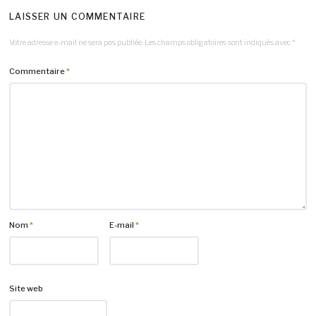
LAISSER UN COMMENTAIRE
Votre adresse e-mail ne sera pas publiée.
Les champs obligatoires sont indiqués avec
*
Commentaire
*
Nom
*
E-mail
*
Site web