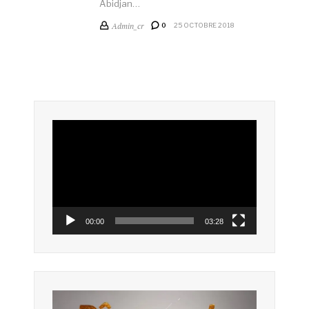
Abidjan…
Admin_cr
0
25 OCTOBRE 2018
Lecteur
vidéo
00:00
03:28