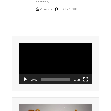
assurés,…
Culturiche
0
28 MAI 2018
Lecteur
vidéo
00:00
03:28