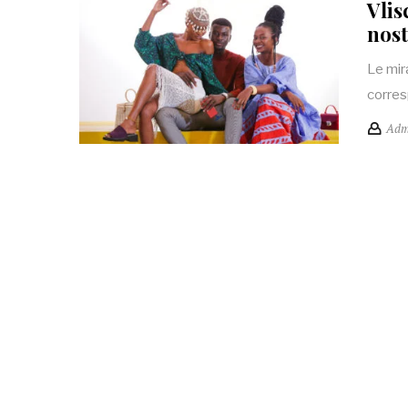
Vlis
nost
Le mira
corres
Adm