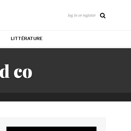
log in or register
LITTÉRATURE
d co
Lecteur