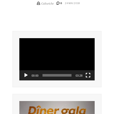
Culturiche
0
24 MAI 2018
Lecteur
vidéo
00:00
03:28