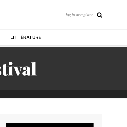
log in or register
LITTÉRATURE
tival
Lecteur