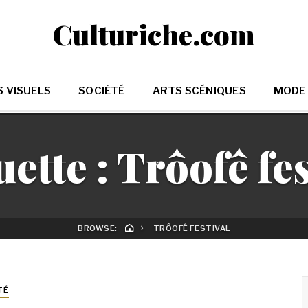
Culturiche.com
 VISUELS
SOCIÉTÉ
ARTS SCÉNIQUES
MODE
uette :
Trôofê fes
BROWSE:
TRÔOFÊ FESTIVAL
TÉ