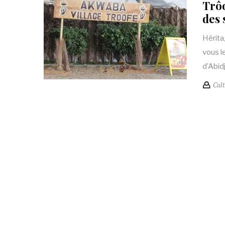
Trôo
des 
Hérita
vous l
d’Abid
Cult