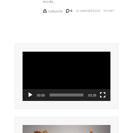
mode…
Culturiche
0
10 JANVIER 2020
STICKY
Lecteur
vidéo
00:00
03:28