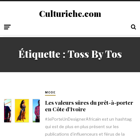
Culturiche.com
Étiquette :
Toss By Tos
MODE
Les valeurs sûres du prêt-à-porter
en Côte d’Ivoire
#JePorteUnDesignerAfricain est un hashtag
qui est de plus en plus présent sur les
publications d’influenceurs et férus de la