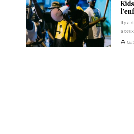
Kids
l’e
Il y a 
a ceux
Cult