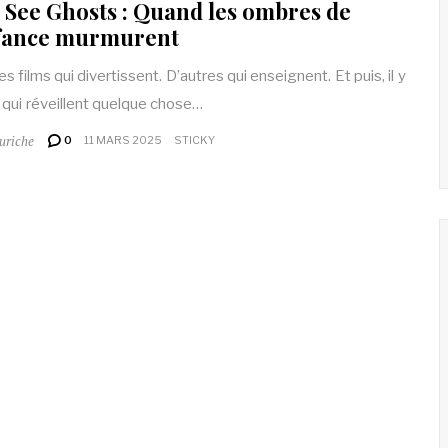
 See Ghosts : Quand les ombres de
nfance murmurent
des films qui divertissent. D’autres qui enseignent. Et puis, il y
 qui réveillent quelque chose…
uriche
0
11 MARS 2025
STICKY