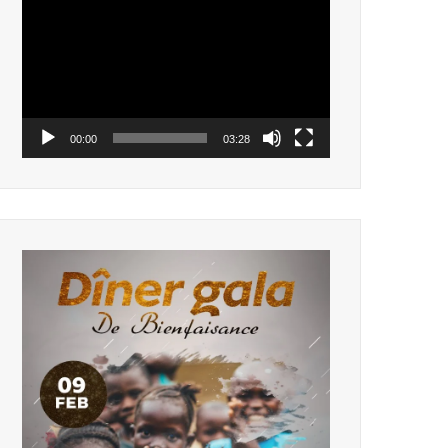
vidéo
00:00
03:28