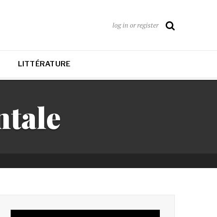
log in or register
LITTÉRATURE
ntale
Lecteur