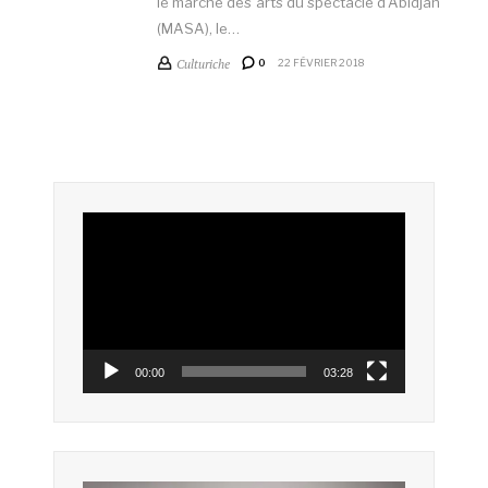
le marché des arts du spectacle d’Abidjan
(MASA), le…
Culturiche
0
22 FÉVRIER 2018
Lecteur
vidéo
00:00
03:28