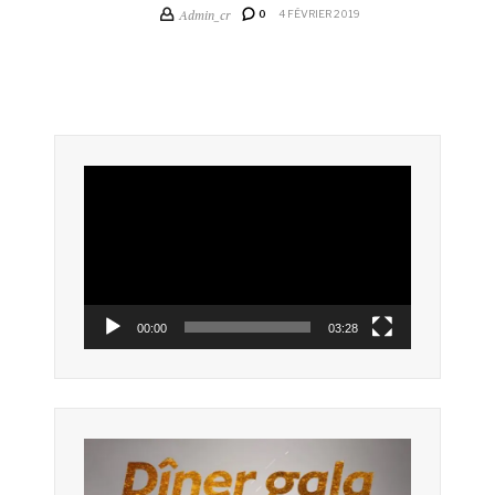
Admin_cr
0
4 FÉVRIER 2019
Lecteur
vidéo
00:00
03:28