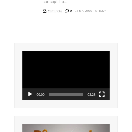
concept. Le…
Culturiche
0
17 MAI 2019
STICKY
Lecteur
vidéo
00:00
03:28