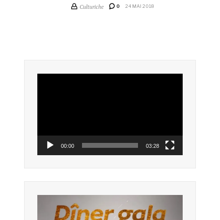
Culturiche
0
24 MAI 2018
Lecteur
vidéo
00:00
03:28