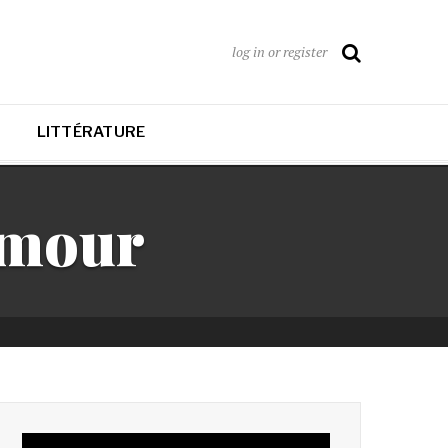
log in or register
LITTÉRATURE
amour
Lecteur