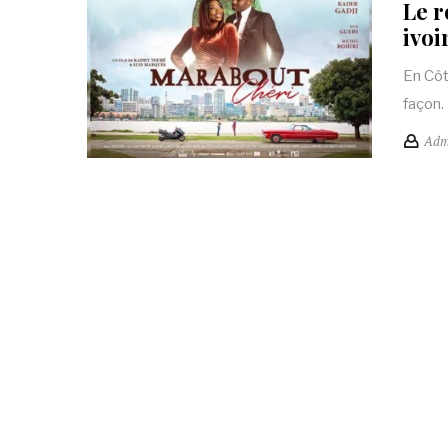
Le 
ivoi
En Côt
façon.
Adm