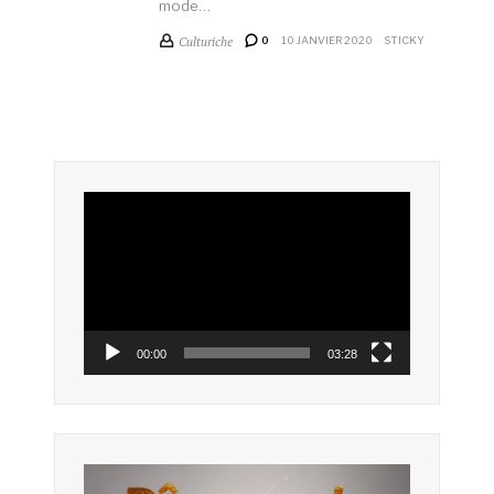
mode…
Culturiche
0
10 JANVIER 2020
STICKY
Lecteur
vidéo
00:00
03:28