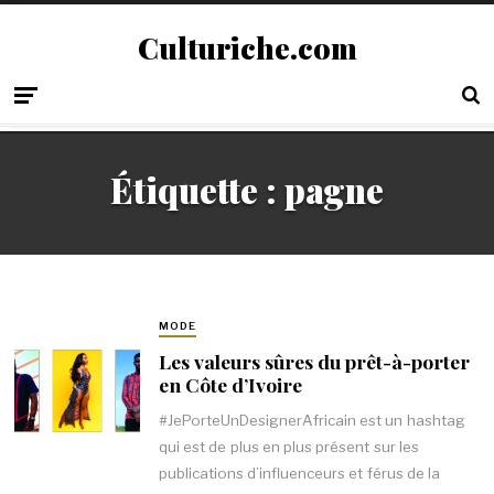
Culturiche.com
Étiquette :
pagne
MODE
Les valeurs sûres du prêt-à-porter
en Côte d’Ivoire
#JePorteUnDesignerAfricain est un hashtag
qui est de plus en plus présent sur les
publications d’influenceurs et férus de la