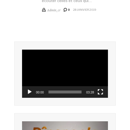
écouter celles et ceux qui…
Admin_cr
0
28 JANVIER 2019
Lecteur
vidéo
00:00
03:28