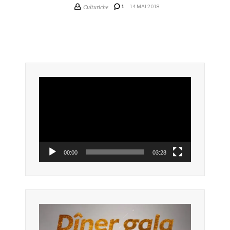
Culturiche
1
14 MAI 2018
Lecteur
vidéo
00:00
03:28