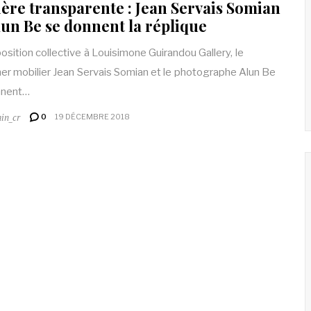
ère transparente : Jean Servais Somian
lun Be se donnent la réplique
osition collective à Louisimone Guirandou Gallery, le
er mobilier Jean Servais Somian et le photographe Alun Be
nnent…
in_cr
0
19 DÉCEMBRE 2018