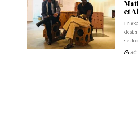
Mati
et A
En exp
design
se do
Adm