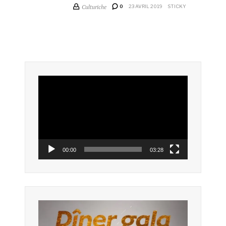
Culturiche
0
23 AVRIL 2019
STICKY
Lecteur
vidéo
00:00
03:28