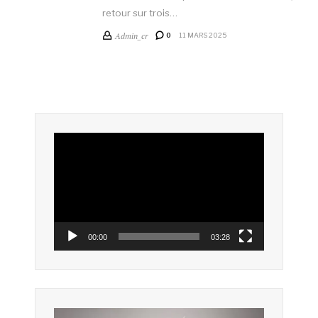
retour sur trois…
Admin_cr
0
11 MARS 2025
Lecteur
vidéo
00:00
03:28