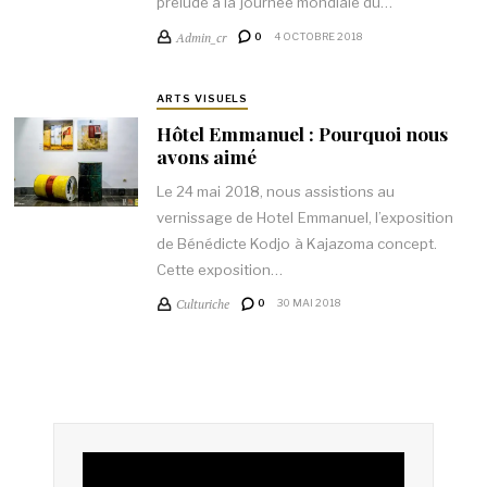
prélude à la journée mondiale du…
Admin_cr
0
4 OCTOBRE 2018
ARTS VISUELS
Hôtel Emmanuel : Pourquoi nous
avons aimé
Le 24 mai 2018, nous assistions au
vernissage de Hotel Emmanuel, l’exposition
de Bénédicte Kodjo à Kajazoma concept.
Cette exposition…
Culturiche
0
30 MAI 2018
Lecteur
vidéo