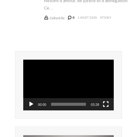
histoire d’amour, de justice et d’abnégation.
Ce…
Culturiche
0
1 AOÛT 2019
STICKY
Lecteur
vidéo
00:00
03:28