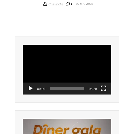
Culturiche
1
30 MAI 2018
Lecteur
vidéo
00:00
03:28