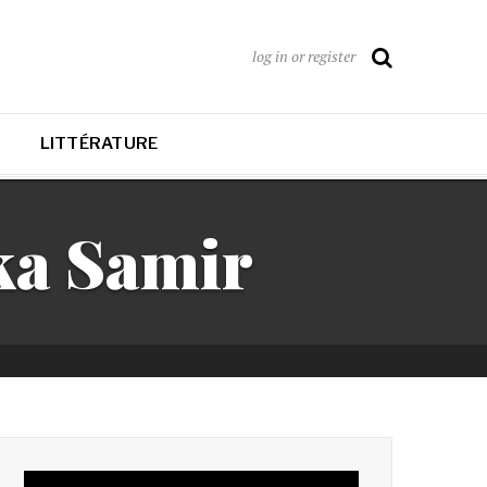
log in or register
LITTÉRATURE
ka Samir
Lecteur