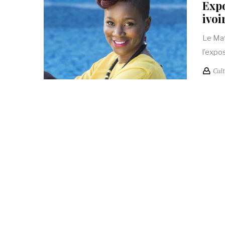
Expo
ivoi
Le Mat
l’expos
Cult