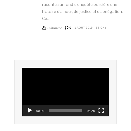
raconte sur fond d’enquête policière une
histoire d’amour, de justice et d’abnégation.
Ce…
Culturiche
0
1 AOÛT 2019
STICKY
Lecteur
vidéo
00:00
03:28