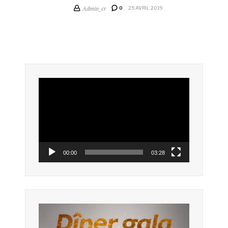
Admin_cr
0
25 AVRIL 2019
Lecteur
vidéo
00:00
03:28